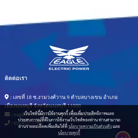
ติดต่อเรา
: เลขที่ 18 ซ.งามวงศ์วาน 9 ตำบลบางเขน อำเภอ
เมืองนนทบุรี จังหวัดนนทบุรี 11000
เว็บไซต์นี้มีการใช้งานคุกกี้ เพื่อเพิ่มประสิทธิภาพและ
:
eagleelectricpower2015@gmail.com
ประสบการณ์ที่ดีในการใช้งานเว็บไซต์ของท่าน ท่านสามารถ
:
02-952-7788
อ่านรายละเอียดเพิ่มเติมได้ที่
นโยบายความเป็นส่วนตัว
และ
นโยบายคุกกี้