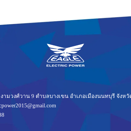
 ซ.งามวงศ์วาน 9 ตำบลบางเขน อำเภอเมืองนนทบุรี จังหวั
ricpower2015@gmail.com
88