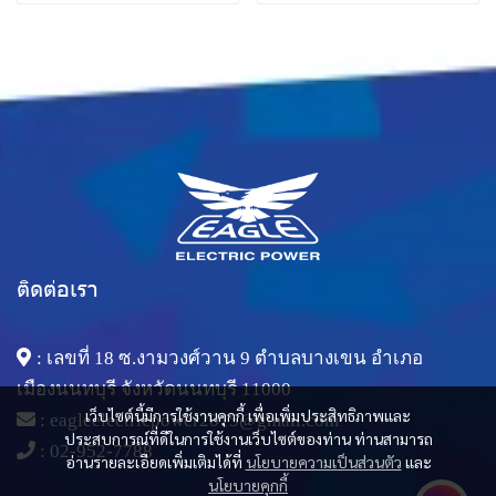
ติดต่อเรา
: เลขที่ 18 ซ.งามวงศ์วาน 9 ตำบลบางเขน อำเภอ
เมืองนนทบุรี จังหวัดนนทบุรี 11000
เว็บไซต์นี้มีการใช้งานคุกกี้ เพื่อเพิ่มประสิทธิภาพและ
:
eagleelectricpower2015@gmail.com
ประสบการณ์ที่ดีในการใช้งานเว็บไซต์ของท่าน ท่านสามารถ
:
02-952-7788
อ่านรายละเอียดเพิ่มเติมได้ที่
นโยบายความเป็นส่วนตัว
และ
นโยบายคุกกี้