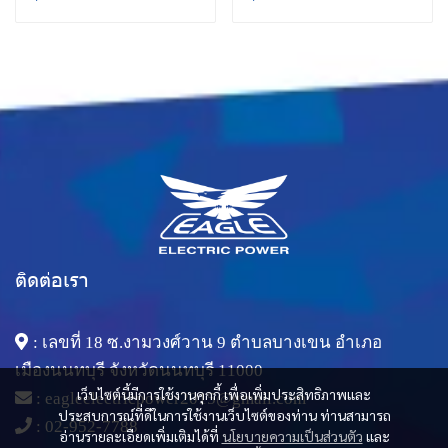
ติดต่อเรา
: เลขที่ 18 ซ.งามวงศ์วาน 9 ตำบลบางเขน อำเภอ
เมืองนนทบุรี จังหวัดนนทบุรี 11000
เว็บไซต์นี้มีการใช้งานคุกกี้ เพื่อเพิ่มประสิทธิภาพและ
:
eagleelectricpower2015@gmail.com
ประสบการณ์ที่ดีในการใช้งานเว็บไซต์ของท่าน ท่านสามารถ
:
02-952-7788
อ่านรายละเอียดเพิ่มเติมได้ที่
นโยบายความเป็นส่วนตัว
และ