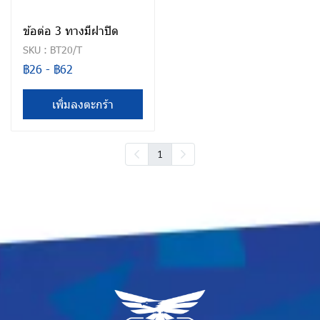
ข้อต่อ 3 ทางมีฝาปิด
SKU : BT20/T
฿26
-
฿62
เพิ่มลงตะกร้า
1