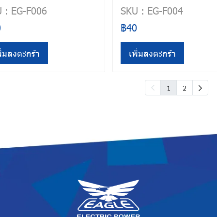
 : EG-F006
SKU : EG-F004
0
฿40
ิ่มลงตะกร้า
เพิ่มลงตะกร้า
1
2