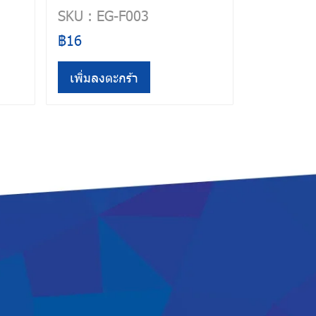
SKU : EG-F003
฿16
เพิ่มลงตะกร้า