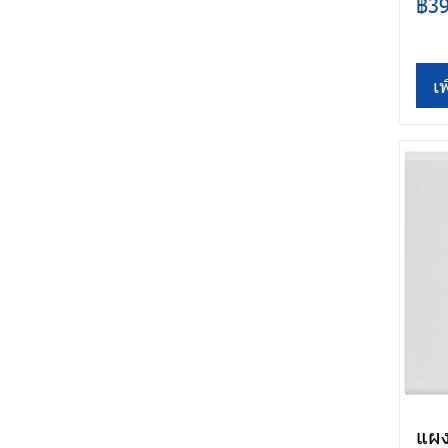
฿3
เพ
แผง