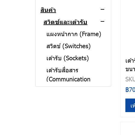
สินค้า
สวิตช์และเต้ารับ
แผงหน้ากาก (Frame)
สวิตช์ (Switches)
เต้ารับ (Sockets)
เต้
ขนา
เต้ารับสื่อสาร
(Communication
SKU
Sockets)
฿7
เต้ารับฝังพื้นอลูมิเนียม
เพ
ตู้คอนซูมเมอร์
ท่อร้อยสายไฟและ
ชุดตู้คอนซูมเมอร์เมน
อุปกรณ์ข้อต่อ
MCB