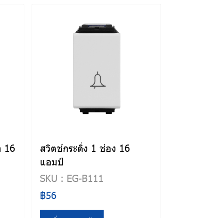
า 16
สวิตช์กระดิ่ง 1 ช่อง 16
แอมป์
SKU : EG-B111
฿56