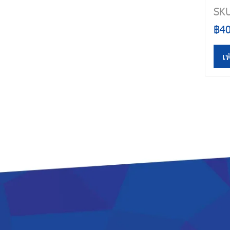
SKU
฿4
เพ