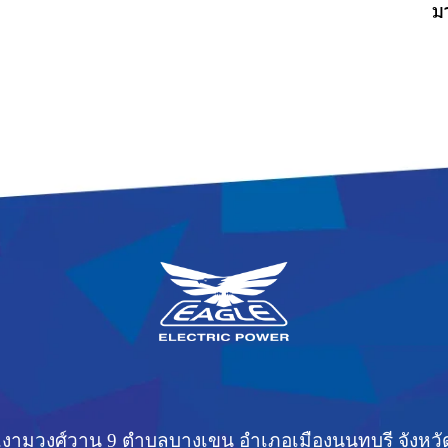
ม
 ซ.งามวงศ์วาน 9 ตำบลบางเขน อำเภอเมืองนนทบุรี จังหวั